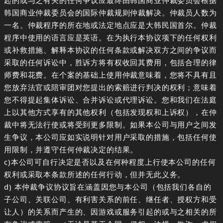
起的或与之有关的任何争议应最终由韩国商业仲裁委员会根据
韩国商业仲裁委员会的国际仲裁规则仲裁解决。仲裁员人数为
一名。仲裁程序的所在地或法定地点应是大韩民国首尔。仲裁
程序中使用的语言应是英语。在为执行本协议项下的任何权利
或补救措施、解释本协议的任何条款或解决双方之间的争议而
采取的任何诉讼中，胜诉方将有权收回其费用，包括合理的律
师费和花费。在个案的基础上使用仲裁意味着，您将不具有且
您放弃法官或陪审团对您提出的索赔进行判决的权利；意味着
您不得提起集体诉讼、合并诉讼或代理诉讼。您和我们在法庭
上以其他方式享有的其他权利（包括发现权和上诉权），在仲
裁中将无法行使或将受到更多限制。如果本公司与用户之间发
生争议，本公司应如实说明针对用户采取的措施，包括任何使
用限制，并遵守任何仲裁决定的结果。
c)本公司可自行决定是否以及在何种程度上行使本公司的任何
权利或采取本条款所述的任何行动，但并无此义务。
d) 本仲裁争议协议旨在涵盖因您与本公司（包括我们各自的
子公司、关联公司、有利害关系的前任、继任者、授权方和受
让人）的关系而产生的、因游戏或服务引起的或与之相关的所