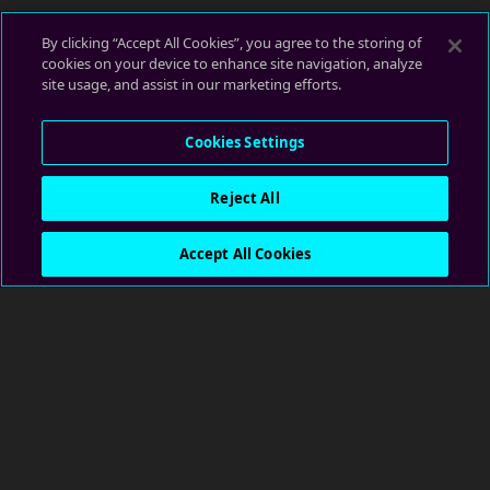
By clicking “Accept All Cookies”, you agree to the storing of
cookies on your device to enhance site navigation, analyze
site usage, and assist in our marketing efforts.
Cookies Settings
Reject All
Accept All Cookies
隐私政策
服务条款
行为规则
Credits
Cookies
媒体资料下载