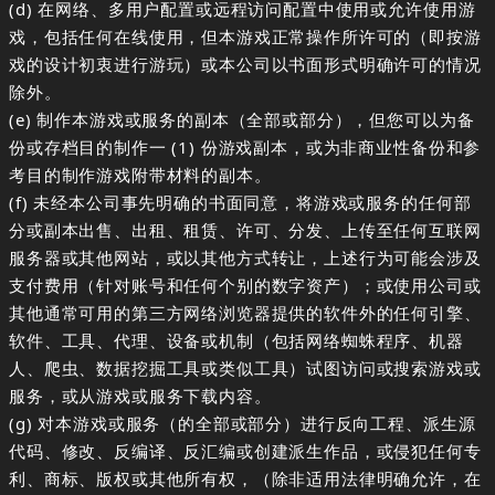
(d) 在网络、多用户配置或远程访问配置中使用或允许使用游
戏，包括任何在线使用，但本游戏正常操作所许可的（即按游
戏的设计初衷进行游玩）或本公司以书面形式明确许可的情况
除外。
(e) 制作本游戏或服务的副本（全部或部分），但您可以为备
份或存档目的制作一 (1) 份游戏副本，或为非商业性备份和参
考目的制作游戏附带材料的副本。
(f) 未经本公司事先明确的书面同意，将游戏或服务的任何部
分或副本出售、出租、租赁、许可、分发、上传至任何互联网
服务器或其他网站，或以其他方式转让，上述行为可能会涉及
支付费用（针对账号和任何个别的数字资产）；或使用公司或
其他通常可用的第三方网络浏览器提供的软件外的任何引擎、
软件、工具、代理、设备或机制（包括网络蜘蛛程序、机器
人、爬虫、数据挖掘工具或类似工具）试图访问或搜索游戏或
服务，或从游戏或服务下载内容。
(g) 对本游戏或服务（的全部或部分）进行反向工程、派生源
代码、修改、反编译、反汇编或创建派生作品，或侵犯任何专
利、商标、版权或其他所有权，（除非适用法律明确允许，在